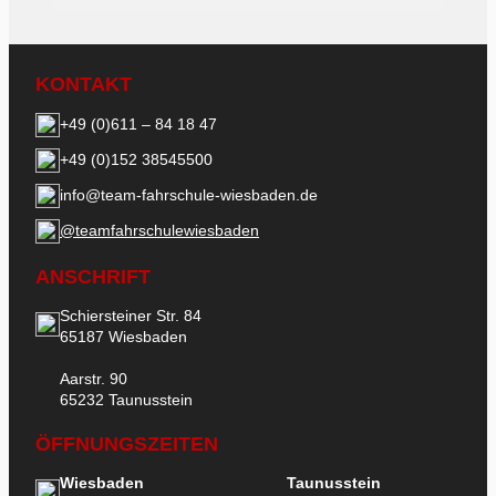
KONTAKT
+49 (0)611 – 84 18 47
+49 (0)152 38545500
info@team-fahrschule-wiesbaden.de
@teamfahrschulewiesbaden
ANSCHRIFT
Schiersteiner Str. 84
65187 Wiesbaden
Aarstr. 90
65232 Taunusstein
ÖFFNUNGSZEITEN
Wiesbaden
Taunusstein