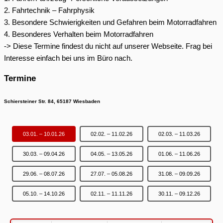
2. Fahrtechnik – Fahrphysik
3. Besondere Schwierigkeiten und Gefahren beim Motorradfahren
4. Besonderes Verhalten beim Motorradfahren
-> Diese Termine findest du nicht auf unserer Webseite. Frag bei
Interesse einfach bei uns im Büro nach.
Termine
Schiersteiner Str. 84, 65187 Wiesbaden
03.01. – 10.01.26
02.02. – 11.02.26
02.03. – 11.03.26
30.03. – 09.04.26
04.05. – 13.05.26
01.06. – 11.06.26
29.06. – 08.07.26
27.07. – 05.08.26
31.08. – 09.09.26
05.10. – 14.10.26
02.11. – 11.11.26
30.11. – 09.12.26