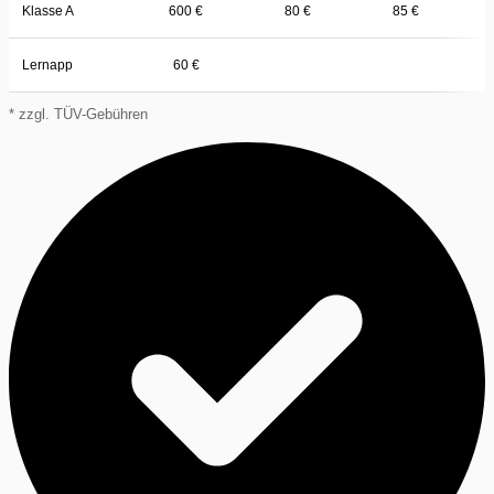
Klasse A
600 €
80 €
85 €
Lernapp
60 €
* zzgl. TÜV-Gebühren