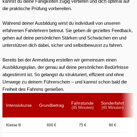
kannst du deine Fähigkeiten zügig vertiefen und dich optimal auf
die praktische Prüfung vorbereiten.
Während deiner Ausbildung wirst du individuell von unseren
erfahrenen Fahrlehrern betreut. Sie geben dir gezieltes Feedback,
gehen auf deine persönlichen Stärken und Schwächen ein und
unterstützen dich dabei, sicher und selbstbewusst zu fahren.
Bereits bei der Anmeldung erstellen wir gemeinsam einen
Ausbildungsplan, der genau auf deine persönlichen Bedürfnisse
abgestimmt ist. So gelangst du strukturiert, effizient und ohne
Umwege zu deinem Führerschein – und kannst schon bald die
Freiheit des Fahrens genießen.
V
Fahrstunde
Sonderfahrt
Intensivkurse
Grundbetrag
th
(45 Minuten)
(45 Minuten)
Klasse B
600 €
75 €
80 €